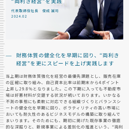
“両利き経営”を実践
代表取締役社長 俊成 誠司
IR情報ライブラリー
2024.02
IRカレンダー
株式情報
アナリストカバレッジ
財務体質の健全化を早期に図り、“両利き
電子公告
経営”を
更にスピードを上げ実践します
IRメール配信サービス新規登録
当上期は財務体質強化を経営の最優先課題とし、販売在庫
の圧縮に取り組み、自己資本比率は前期末から4ポイント
株価情報
上昇し29.8％となりました。この下期に入っても不動産市
場は好悪材料が交錯する状況が続いております。いかなる
よくあるご質問
不測の事態にも柔軟に対応できる組織づくりとバランスシ
ートの健全化を早期に図り、ボラティリティの高い市場に
おいても耐久性のあるビジネスモデルの構築に取り組んで
まいります。そのためにも、期初に掲げた既存事業の徹底
的な深掘りと、新規事業による差別化の推進という、“両利