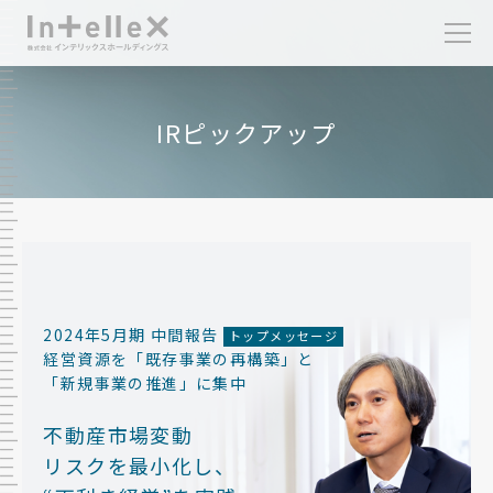
IRピックアップ
2024年5月期 中間報告
トップメッセージ
IRニュースリリース
経営資源を「既存事業の再構築」と
「新規事業の推進」に集中
経営方針について
不動産市場変動
IRピックアップ
リスクを最小化し、
業績・財務